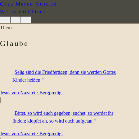
Casa Marco Aurelio
Weisheit
Filme
de
es
en
Thema
Glaube
„Selig sind die Friedfertigen; denn sie werden Gottes
Kinder heißen.“
Jesus von Nazaret
·
Bergpredigt
„Bittet, so wird euch gegeben; suchet, so werdet ihr
finden; klopfet an, so wird euch aufgetan.“
Jesus von Nazaret
·
Bergpredigt