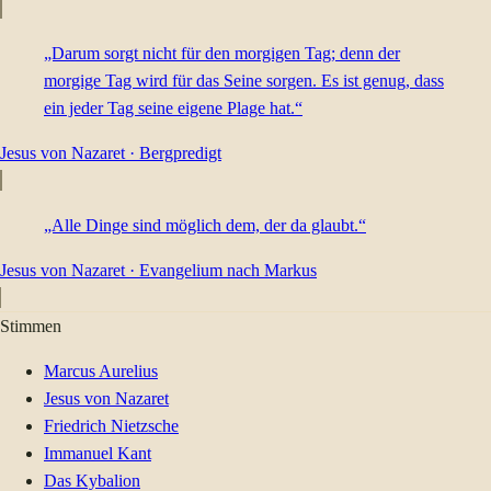
„Darum sorgt nicht für den morgigen Tag; denn der
morgige Tag wird für das Seine sorgen. Es ist genug, dass
ein jeder Tag seine eigene Plage hat.“
Jesus von Nazaret
·
Bergpredigt
„Alle Dinge sind möglich dem, der da glaubt.“
Jesus von Nazaret
·
Evangelium nach Markus
Stimmen
Marcus Aurelius
Jesus von Nazaret
Friedrich Nietzsche
Immanuel Kant
Das Kybalion