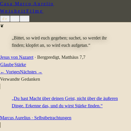
Casa Marco Aurelio
Weisheit
Filme
de
es
en
❦
„Bittet, so wird euch gegeben; suchet, so werdet ihr
finden; klopfet an, so wird euch aufgetan.“
Jesus von Nazaret
·
Bergpredigt
, Matthäus 7,7
Glaube
Stärke
← Voriges
Nächstes →
Verwandte Gedanken
„Du hast Macht über deinen Geist, nicht über die äußeren
Dinge. Erkenne das, und du wirst Stärke finden.“
Marcus Aurelius
·
Selbstbetrachtungen