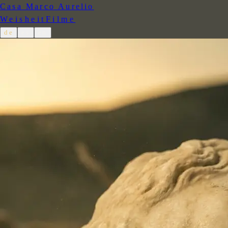
Casa Marco Aurelio
Weisheit
Filme
de
es
en