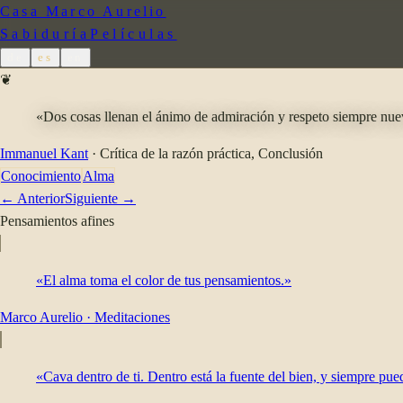
Casa Marco Aurelio
Sabiduría
Películas
de
es
en
❦
«Dos cosas llenan el ánimo de admiración y respeto siempre nuevos
Immanuel Kant
·
Crítica de la razón práctica
, Conclusión
Conocimiento
Alma
← Anterior
Siguiente →
Pensamientos afines
«El alma toma el color de tus pensamientos.»
Marco Aurelio
·
Meditaciones
«Cava dentro de ti. Dentro está la fuente del bien, y siempre pu