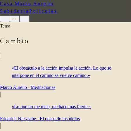
Casa Marco Aurelio
Sabiduría
Películas
de
es
en
Tema
Cambio
«El obstáculo a la acción impulsa la acción. Lo que se
interpone en el camino se vuelve camino.»
Marco Aurelio
·
Meditaciones
«Lo que no me mata, me hace más fuerte.»
Friedrich Nietzsche
·
El ocaso de los ídolos