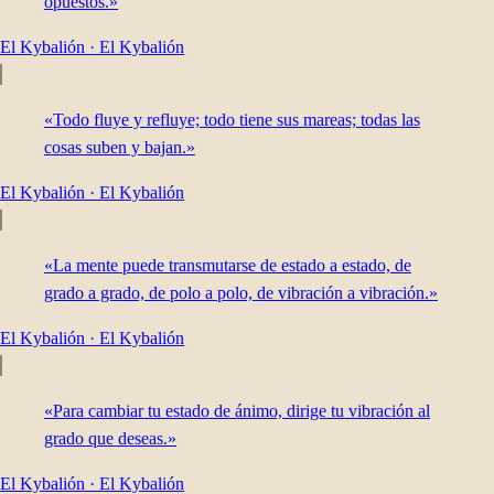
opuestos.»
El Kybalión
·
El Kybalión
«Todo fluye y refluye; todo tiene sus mareas; todas las
cosas suben y bajan.»
El Kybalión
·
El Kybalión
«La mente puede transmutarse de estado a estado, de
grado a grado, de polo a polo, de vibración a vibración.»
El Kybalión
·
El Kybalión
«Para cambiar tu estado de ánimo, dirige tu vibración al
grado que deseas.»
El Kybalión
·
El Kybalión