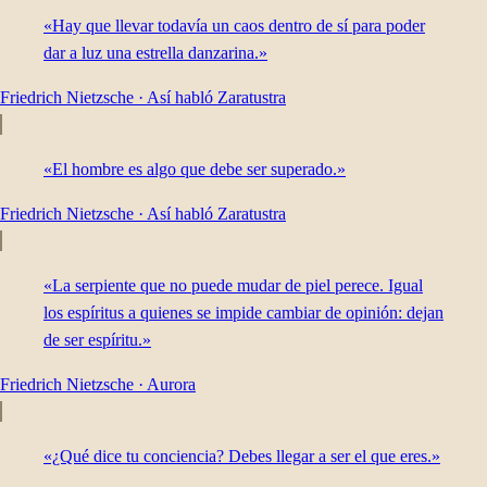
«Hay que llevar todavía un caos dentro de sí para poder
dar a luz una estrella danzarina.»
Friedrich Nietzsche
·
Así habló Zaratustra
«El hombre es algo que debe ser superado.»
Friedrich Nietzsche
·
Así habló Zaratustra
«La serpiente que no puede mudar de piel perece. Igual
los espíritus a quienes se impide cambiar de opinión: dejan
de ser espíritu.»
Friedrich Nietzsche
·
Aurora
«¿Qué dice tu conciencia? Debes llegar a ser el que eres.»