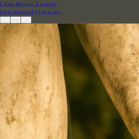
Casa Marco Aurelio
Sabiduría
Películas
de
es
en