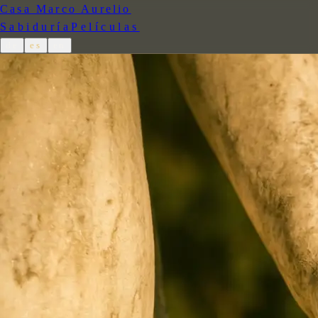
Casa Marco Aurelio
Sabiduría
Películas
de
es
en