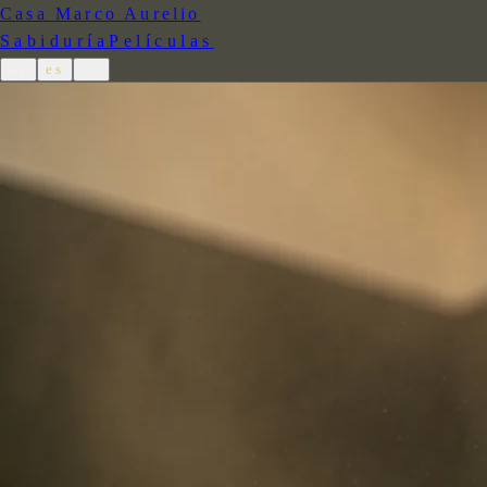
Casa Marco Aurelio
Sabiduría
Películas
de
es
en