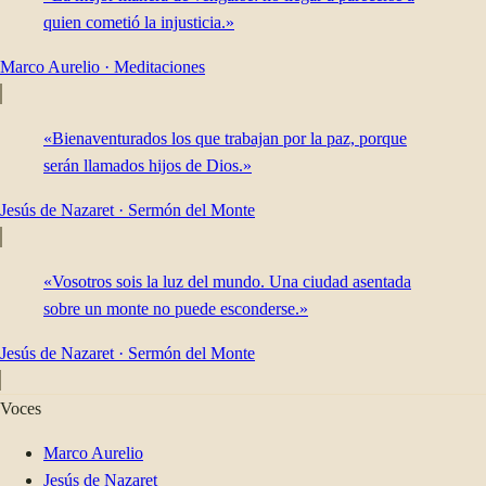
quien cometió la injusticia.»
Marco Aurelio
·
Meditaciones
«Bienaventurados los que trabajan por la paz, porque
serán llamados hijos de Dios.»
Jesús de Nazaret
·
Sermón del Monte
«Vosotros sois la luz del mundo. Una ciudad asentada
sobre un monte no puede esconderse.»
Jesús de Nazaret
·
Sermón del Monte
Voces
Marco Aurelio
Jesús de Nazaret