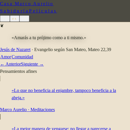
Casa Marco Aurelio
Sabiduría
Películas
de
es
en
❦
«Amarás a tu prójimo como a ti mismo.»
Jesús de Nazaret
·
Evangelio según San Mateo
, Mateo 22,39
Amor
Comunidad
← Anterior
Siguiente →
Pensamientos afines
«Lo que no beneficia al enjambre, tampoco beneficia a la
abeja.»
Marco Aurelio
·
Meditaciones
«La mejor manera de vengarse: no llegar a parecerse a