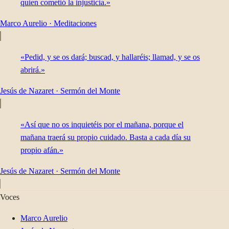
quien cometió la injusticia.»
Marco Aurelio
·
Meditaciones
«Pedid, y se os dará; buscad, y hallaréis; llamad, y se os
abrirá.»
Jesús de Nazaret
·
Sermón del Monte
«Así que no os inquietéis por el mañana, porque el
mañana traerá su propio cuidado. Basta a cada día su
propio afán.»
Jesús de Nazaret
·
Sermón del Monte
Voces
Marco Aurelio