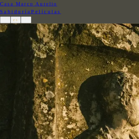
Casa Marco Aurelio
Sabiduría
Películas
de
es
en