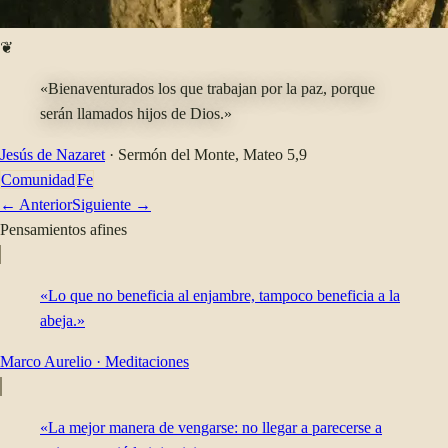
❦
«Bienaventurados los que trabajan por la paz, porque
serán llamados hijos de Dios.»
Jesús de Nazaret
·
Sermón del Monte
, Mateo 5,9
Comunidad
Fe
← Anterior
Siguiente →
Pensamientos afines
«Lo que no beneficia al enjambre, tampoco beneficia a la
abeja.»
Marco Aurelio
·
Meditaciones
«La mejor manera de vengarse: no llegar a parecerse a